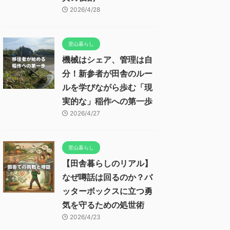
2026/4/28
里山暮らし
機械はシェア、管理は自
分！新参者が田舎のルー
ルを学びながら歩む「現
実的な」稲作への第一歩
2026/4/27
里山暮らし
【田舎暮らしのリアル】
なぜ噂話は回るのか？バ
ッターボックスに立つ勇
気を守るための処世術
2026/4/23