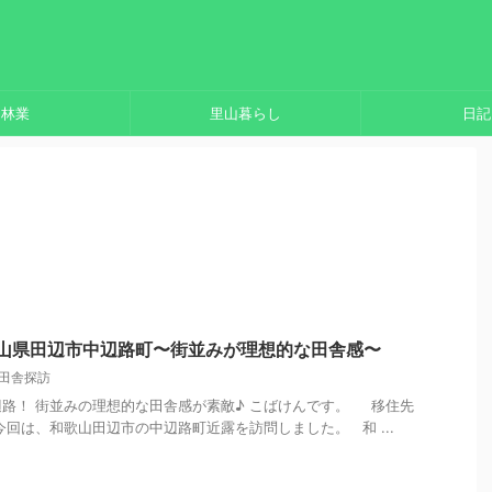
林業
里山暮らし
日記
歌山県田辺市中辺路町〜街並みが理想的な田舎感〜
田舎探訪
路！ 街並みの理想的な田舎感が素敵♪ こばけんです。 移住先
今回は、和歌山田辺市の中辺路町近露を訪問しました。 和 ...