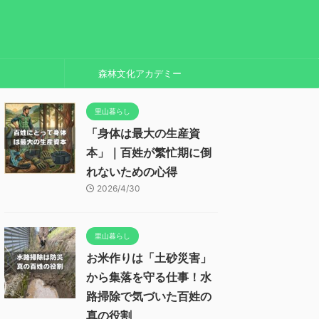
森林文化アカデミー
里山暮らし
「身体は最大の生産資
本」｜百姓が繁忙期に倒
れないための心得
2026/4/30
里山暮らし
お米作りは「土砂災害」
から集落を守る仕事！水
路掃除で気づいた百姓の
真の役割