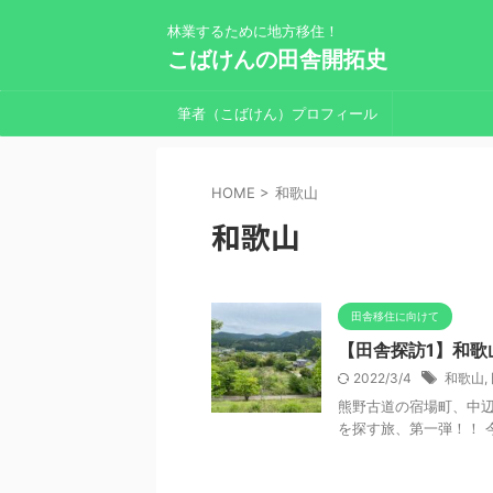
林業するために地方移住！
こばけんの田舎開拓史
筆者（こばけん）プロフィール
HOME
>
和歌山
和歌山
田舎移住に向けて
【田舎探訪1】和
2022/3/4
和歌山
,
熊野古道の宿場町、中辺
を探す旅、第一弾！！ 