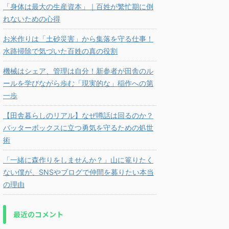
「身体は最大の生産資本」｜百姓が繁忙期に倒
れないための心得
お米作りは「土砂災害」から集落を守る仕事！
水路掃除で気づいた百姓の真の役割
機械はシェア、管理は自分！新参者が田舎のル
ールを学びながら歩む「現実的な」稲作への第
一歩
【田舎暮らしのリアル】なぜ噂話は回るのか？
バッターボックスに立つ勇気を守るための処世
術
「一緒に森作りをしませんか？」山に篭りたく
ない僕が、SNSやブログで仲間を募りたい本当
の理由
最近のコメント