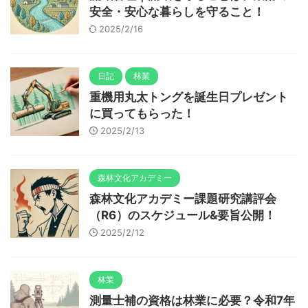
安全・安心な暮らしを守ること！
2025/2/16
日記
林業
重機用丸太トングを誕生日プレゼント
に買ってもらった！
2025/2/13
森林文化アカデミー
森林文化アカデミー課題研究講評会
（R6）のスケジュール&要旨公開！
2025/2/12
林業
測量士補の資格は林業に必要？令和7年