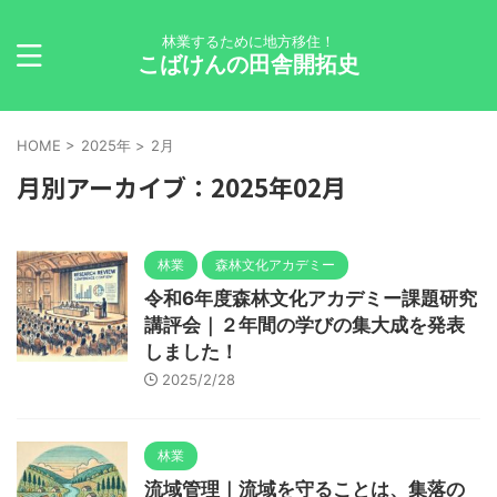
林業するために地方移住！
こばけんの田舎開拓史
HOME
>
2025年
>
2月
月別アーカイブ：2025年02月
林業
森林文化アカデミー
令和6年度森林文化アカデミー課題研究
講評会｜２年間の学びの集大成を発表
しました！
2025/2/28
林業
流域管理｜流域を守ることは、集落の