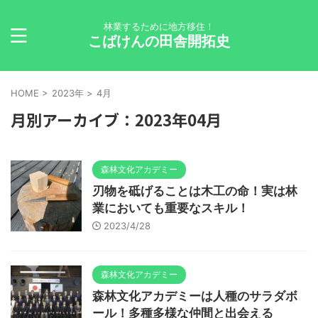
林業するために地方移住！
こばけんの田舎開拓史
HOME
>
2023年
>
4月
月別アーカイブ：2023年04月
森林文化アカデミー
刃物を砥げることは木工の命！実は林
業においても重要なスキル！
2023/4/28
森林文化アカデミー
森林文化アカデミーは人種のサラダボ
ール！多種多様な仲間と出会える