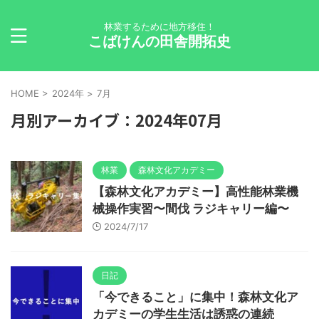
林業するために地方移住！
こばけんの田舎開拓史
HOME
>
2024年
>
7月
月別アーカイブ：2024年07月
林業
森林文化アカデミー
【森林文化アカデミー】高性能林業機
械操作実習〜間伐 ラジキャリー編〜
2024/7/17
日記
「今できること」に集中！森林文化ア
カデミーの学生生活は誘惑の連続