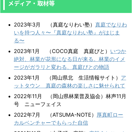
メディア・取材等
2023年3月 （真庭なりわい塾）
真庭でなりわ
いを持つ人々〜『真庭なりわい塾』がはじま
る〜
2023年1月 （COCO真庭 真庭びと）
いつか
絶対、林業が花形になる日が来る。林業のイメ
ージがガラリと変わる、真庭びとの物語
2023年1月 （岡山県北 生活情報サイト）
ア
ットタウン 真庭の森林の楽しさに魅せられて
2022年11月 （岡山県林業普及協会）林声11月
号 ニューフェイス
2022年7月 （ATSUMA-NOTE）
厚真町ロー
カルベンチャーでもらった自信