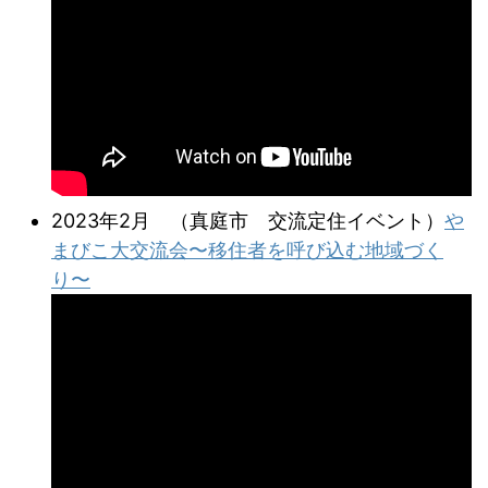
2023年2月 （真庭市 交流定住イベント）
や
まびこ大交流会〜移住者を呼び込む地域づく
り〜