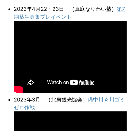
2023年4月22・23日 （真庭なりわい塾）
第7
期塾生募集プレイベント
2023年3月 （北房観光協会）
備中川☆川ゴミ
ゼロ作戦