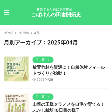
林業するために地方移住！
こばけんの田舎開拓史
HOME
>
2025年
>
4月
月別アーカイブ：2025年04月
里山暮らし
放置竹林を資源に！自然体験フィール
ドづくりが始動！
2025/4/29
里山暮らし
山菜の王様タラノメを自宅で育てる！
ふかし栽培10日目の様子