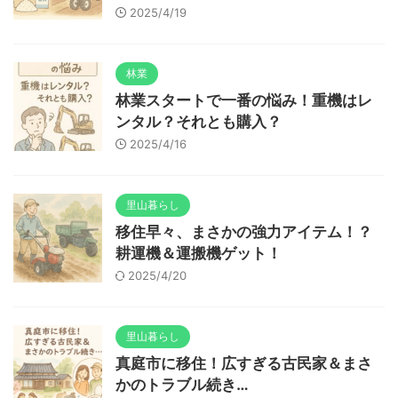
2025/4/19
林業
林業スタートで一番の悩み！重機はレ
ンタル？それとも購入？
2025/4/16
里山暮らし
移住早々、まさかの強力アイテム！？
耕運機＆運搬機ゲット！
2025/4/20
里山暮らし
真庭市に移住！広すぎる古民家＆まさ
かのトラブル続き…