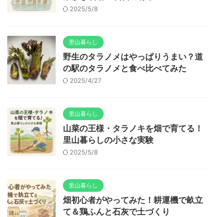
2025/5/8
里山暮らし
野生のタラノメはやっぱりうまい？道
の駅のタラノメと食べ比べてみた
2025/4/27
里山暮らし
山菜の王様・タラノキを畑で育てる！
里山暮らしの小さな実験
2025/5/8
里山暮らし
畑初心者がやってみた！耕運機で畝立
て＆鶏ふんと石灰で土づくり