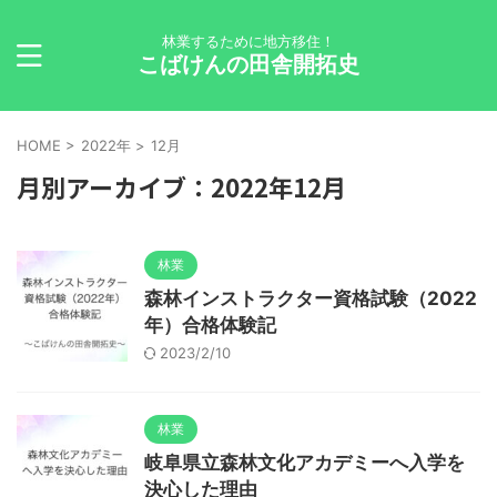
林業するために地方移住！
こばけんの田舎開拓史
HOME
>
2022年
>
12月
月別アーカイブ：2022年12月
林業
森林インストラクター資格試験（2022
年）合格体験記
2023/2/10
林業
岐阜県立森林文化アカデミーへ入学を
決心した理由