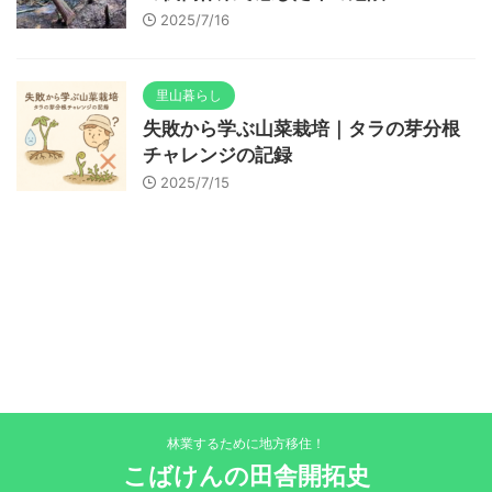
2025/7/16
里山暮らし
失敗から学ぶ山菜栽培｜タラの芽分根
チャレンジの記録
2025/7/15
林業するために地方移住！
こばけんの田舎開拓史