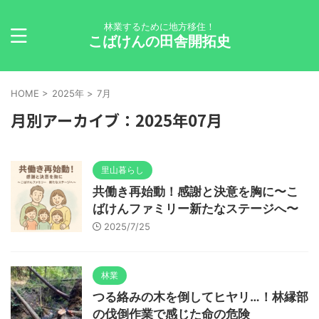
林業するために地方移住！
こばけんの田舎開拓史
HOME
>
2025年
>
7月
月別アーカイブ：2025年07月
里山暮らし
共働き再始動！感謝と決意を胸に〜こ
ばけんファミリー新たなステージへ〜
2025/7/25
林業
つる絡みの木を倒してヒヤリ…！林縁部
の伐倒作業で感じた命の危険