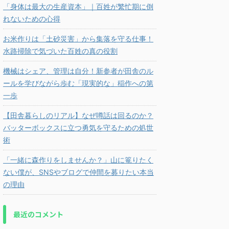
「身体は最大の生産資本」｜百姓が繁忙期に倒
れないための心得
お米作りは「土砂災害」から集落を守る仕事！
水路掃除で気づいた百姓の真の役割
機械はシェア、管理は自分！新参者が田舎のル
ールを学びながら歩む「現実的な」稲作への第
一歩
【田舎暮らしのリアル】なぜ噂話は回るのか？
バッターボックスに立つ勇気を守るための処世
術
「一緒に森作りをしませんか？」山に篭りたく
ない僕が、SNSやブログで仲間を募りたい本当
の理由
最近のコメント