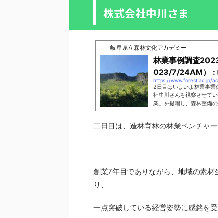
株式会社中川さま
岐阜県立森林文化アカデミー
林業事例調査20
023/7/24AM） 
https://www.forest.ac.jp/
2日目はいよいよ林業事業
社中川さんを視察させて
業」を提唱し、森林整備の
国内でも珍しい会社です。
林されて ...
二日目は、造林育林の林業ベンチャー
創業7年目でありながら、地域の素材
り、
一点突破している経営姿勢に感銘を受