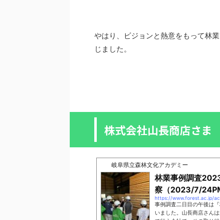
やはり、ビジョンと熱意をもって林業
じました。
株式会社山長商店さま
岐阜県立森林文化アカデミー
林業事例調査20
察（2023/7/24P
https://www.forest.ac.jp/
事例調査二日目の午後は『
いました。山長商店さんは