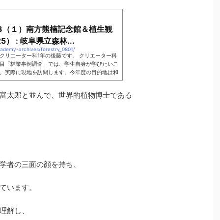
23（１）南方熊楠記念館＆植生観
25） : 岐阜県立森林...
cademy-archives/forestry_0801/
クリエーター科1年の後藤です。 クリエーター科
目「林業事例調査」では、学生自身が学びたいこ
、実際に現地を訪問します。今年度の目的地は和
た。２泊３日の行程を、林業専攻の１年生が報告
富太郎と並んで、世界的植物博士である
学者の三面の顔を持ち、
ています。
理解し、