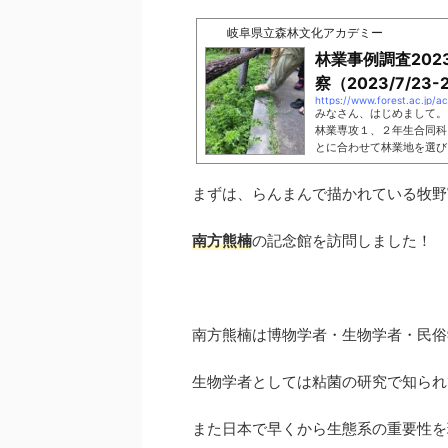
岐阜県立森林文化アカデミー
林業事例調査20
察（2023/7/23-
https://www.forest.ac.jp/a
みなさん、はじめまして。
林業専攻１、２年生合同科
とに合わせて林業地を選び
歌山県、三重県となりまし
してい ...
まずは、らんまんで描かれている牧野
南方熊楠
の記念館を訪問しました！
南方熊楠は博物学者・生物学者・民俗
生物学者としては粘菌の研究で知られ
また日本で早くから生態系の重要性を