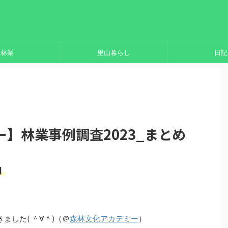
林業
里山暮らし
日記
】林業事例調査2023_まとめ
1】
ました( ＾∀＾)（＠
森林文化アカデミー
）