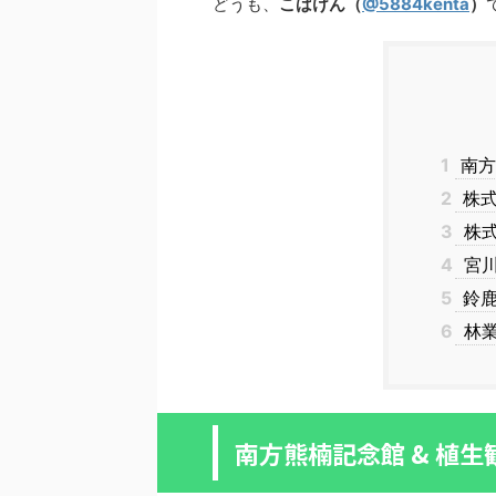
どうも、
こばけん（
@5884kenta
）
1
南方
2
株式
3
株式
4
宮川
5
鈴鹿
6
林業
南方熊楠記念館 & 植生