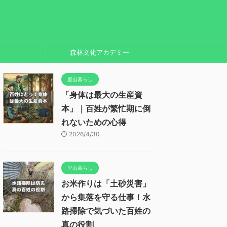
森林文化アカデミー
里山暮らし
「身体は最大の生産資
本」｜百姓が繁忙期に倒
れないための心得
2026/4/30
里山暮らし
お米作りは「土砂災害」
から集落を守る仕事！水
路掃除で気づいた百姓の
真の役割