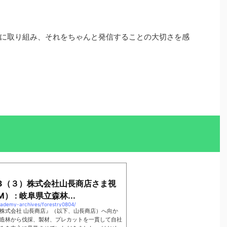
に取り組み、それをちゃんと発信することの大切さを感
23（３）株式会社山長商店さま視
M） : 岐阜県立森林...
academy-archives/forestry0804/
株式会社 山長商店』（以下、山長商店）へ向か
造林から伐採、製材、プレカットを一貫して自社