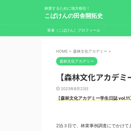
林業するために地方移住！
こばけんの田舎開拓史
筆者（こばけん）プロフィール
HOME
>
森林文化アカデミー
>
森林文化アカデミー
【森林文化アカデミー
2023年8月23日
【
森林文化アカデミー学生日誌
vol.1
2泊３日で、林業事例調査にでかけてき