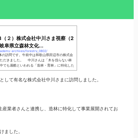
23（２）株式会社中川さま視察（2
: 岐阜県立森林文化...
academy-archives/forestry_0802/
体の訪問です。午前中は和歌山県田辺市の株式会
いただきました。 中川さんは「木を伐らない林
中でも過酷といわれる「造林・育林」に特化した
現在の日本では主伐面積に対して3～４割しか造
として有名な株式会社中川さまに訪問しました。
生産業者さんと連携し、造林に特化して事業展開されてお
けました。