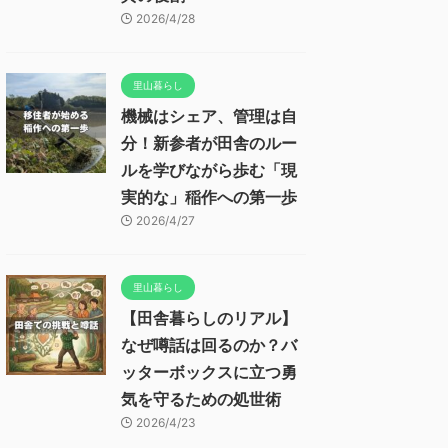
2026/4/28
里山暮らし
機械はシェア、管理は自
分！新参者が田舎のルー
ルを学びながら歩む「現
実的な」稲作への第一歩
2026/4/27
里山暮らし
【田舎暮らしのリアル】
なぜ噂話は回るのか？バ
ッターボックスに立つ勇
気を守るための処世術
2026/4/23