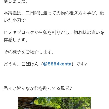
講しました。
本講義は、二日間に渡って刃物の砥ぎ方を学び、砥
いだ小刀で
ヒノキブロックから卵を削りだし、切れ味の違いを
体感します。
その様子をご紹介します。
どうも、
こばけん（
@5884kenta
）
です♪
黙々と皆んなが卵を削ってる風景♪