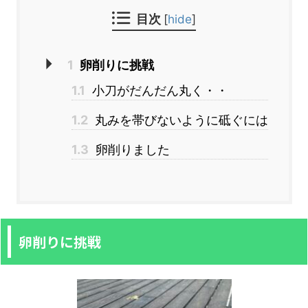
目次
[
hide
]
1
卵削りに挑戦
1.1
小刀がだんだん丸く・・
1.2
丸みを帯びないように砥ぐには
1.3
卵削りました
卵削りに挑戦