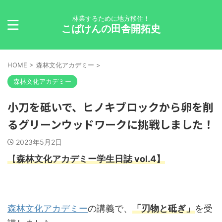
林業するために地方移住！
こばけんの田舎開拓史
HOME
>
森林文化アカデミー
>
森林文化アカデミー
小刀を砥いで、ヒノキブロックから卵を削
るグリーンウッドワークに挑戦しました！
2023年5月2日
【
森林文化アカデミー学生日誌
vol.4】
森林文化アカデミー
の講義で、
「刃物と砥ぎ」
を受