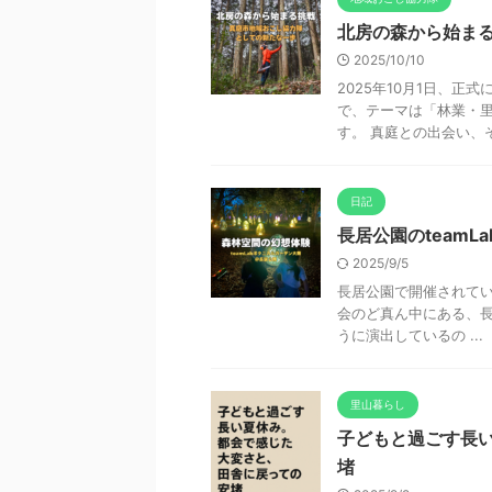
北房の森から始ま
2025/10/10
2025年10月1日、
で、テーマは「林業・里
す。 真庭との出会い、そ
日記
長居公園のteam
2025/9/5
長居公園で開催されてい
会のど真ん中にある、長
うに演出しているの ...
里山暮らし
子どもと過ごす長
堵