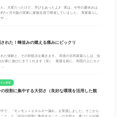
した。大変だったけど、学びもあったよ♪ 実は、今年の夏休みは
約1ヶ月大阪の実家に家族全員で帰省していました。 実家暮らし
...
刺された！蜂並みの燃える痛みにビックリ
れた体験と、その対処法を書きます。 田舎の古民家暮らしは、虫
虫が家に遊びにきてくれます（笑） 夜寝る前に、布団の上にカメ
..
モデル事業
分の役割に集中する大切さ（良好な環境を活用した観
む中で、「モンモン＝エネルギー漏れ」を実感しました。そこから
ること」と「自分の役割に集中すること」の大切さ。森づくりや地