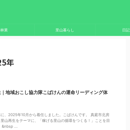
林業
里山暮らし
日記
25年
生｜地域おこし協力隊こばけんの運命リーディング体
に、2025年10月から着任しました。こばけんです。 真庭市北房
・里山再生をテーマに、「稼げる里山の循環をつくる！」ことを目
bsp ...