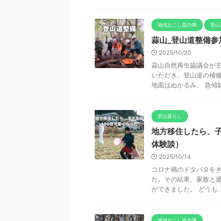
地域おこし協力隊
里山
蒜山_登山道整備
2025/10/20
蒜山自然再生協議会が主
いただき、登山道の補修
地面はぬかるみ、 急傾斜
里山暮らし
地方移住したら、子
体験談）
2025/10/14
コロナ禍のドタバタを
た。その結果、家族と
ができました。 どうも、
地域おこし協力隊