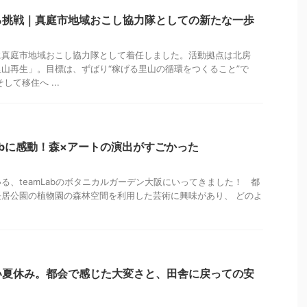
る挑戦｜真庭市地域おこし協力隊としての新たな一歩
正式に真庭市地域おこし協力隊として着任しました。活動拠点は北房
山再生」。目標は、ずばり“稼げる里山の循環をつくること”で
して移住へ ...
Labに感動！森×アートの演出がすごかった
る、teamLabのボタニカルガーデン大阪にいってきました！ 都
居公園の植物園の森林空間を利用した芸術に興味があり、 どのよ
い夏休み。都会で感じた大変さと、田舎に戻っての安