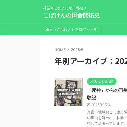
林業するために地方移住！
こばけんの田舎開拓史
筆者（こばけん）プロフィール
HOME
>
2025年
年別アーカイブ：20
地域おこし協力隊
「死神」からの再
験記
2025/10/23
真庭市地域おこし協力隊
の里山を舞台に、林業
指して頑張っています。 &n