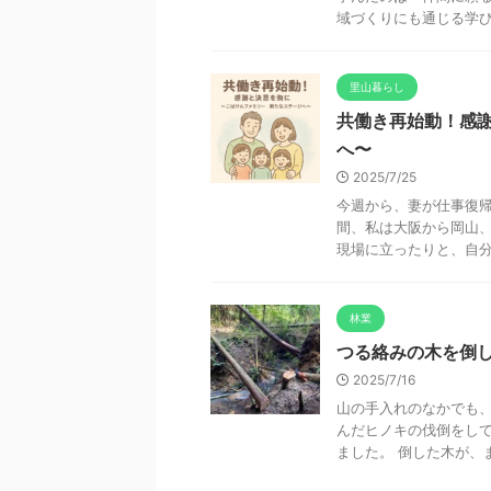
域づくりにも通じる学びを
里山暮らし
共働き再始動！感
へ〜
2025/7/25
今週から、妻が仕事復帰
間、私は大阪から岡山
現場に立ったりと、自分の
林業
つる絡みの木を倒
2025/7/16
山の手入れのなかでも、
んだヒノキの伐倒をし
ました。 倒した木が、ま