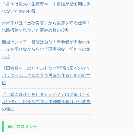
「身体は最大の生産資本」｜百姓が繁忙期に倒
れないための心得
お米作りは「土砂災害」から集落を守る仕事！
水路掃除で気づいた百姓の真の役割
機械はシェア、管理は自分！新参者が田舎のル
ールを学びながら歩む「現実的な」稲作への第
一歩
【田舎暮らしのリアル】なぜ噂話は回るのか？
バッターボックスに立つ勇気を守るための処世
術
「一緒に森作りをしませんか？」山に篭りたく
ない僕が、SNSやブログで仲間を募りたい本当
の理由
最近のコメント