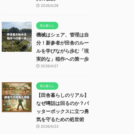
2026/4/28
里山暮らし
機械はシェア、管理は自
分！新参者が田舎のルー
ルを学びながら歩む「現
実的な」稲作への第一歩
2026/4/27
里山暮らし
【田舎暮らしのリアル】
なぜ噂話は回るのか？バ
ッターボックスに立つ勇
気を守るための処世術
2026/4/23