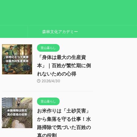
森林文化アカデミー
里山暮らし
「身体は最大の生産資
本」｜百姓が繁忙期に倒
れないための心得
2026/4/30
里山暮らし
お米作りは「土砂災害」
から集落を守る仕事！水
路掃除で気づいた百姓の
真の役割