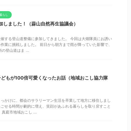
暮らし
参加しました！（蒜山自然再生協議会）
催する登山道整備に参加してきました。 今回は大畑隊員にお誘い
作業に挑戦しました。 前日から朝方まで雨が降っていた影響で、
の登山道はま ...
どもが100倍可愛くなったお話（地域おこし協力隊
きっかけに、都会のサラリーマン生活を卒業して地方に移住しまし
過ごせる時間が劇的に増え、笑顔があふれる暮らしを取り戻すこと
真庭市地域おこし ...