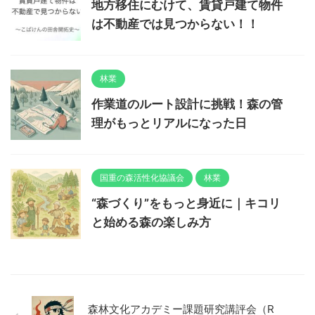
地方移住にむけて、賃貸戸建て物件
は不動産では見つからない！！
林業
作業道のルート設計に挑戦！森の管
理がもっとリアルになった日
国重の森活性化協議会
林業
“森づくり”をもっと身近に｜キコリ
と始める森の楽しみ方
森林文化アカデミー課題研究講評会（R