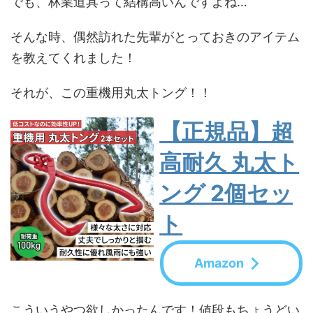
でも、林業道具って結構高いんですよね…
そんな時、偶然訪れた先輩がとっておきのアイテム
を教えてくれました！
それが、この重機用丸太トング！！
【正規品】超
高耐久 丸太ト
ング 2個セッ
ト
Amazon
こういうやつ欲しかったんです！値段もちょうどい