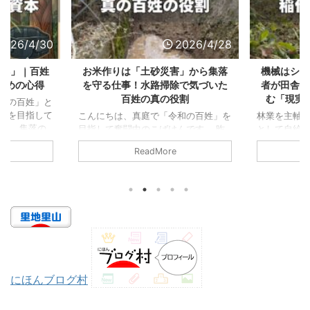
2026/4/28
2026/4/27
土砂災害」から集落
機械はシェア、管理は自分！新参
【田
水路掃除で気づいた
者が田舎のルールを学びながら歩
は回
の真の役割
む「現実的な」稲作への第一歩
立
庭で「令和の百姓」を
林業を主軸に、真庭で「令和の百姓」
大阪
こばけんです。 昨
として自給自足的な暮らしを目指して
を軸
んと一緒に、田んぼの
いる、こばけんです。 移住して古民
を履
adMore
ReadMore
上げ）」を行いまし
家を手に入れると、よくあるのが「家
して
バキバキの筋肉痛で
と一緒に山・畑・田んぼがついてく
て驚
な作業を通じて、稲作
る」というパターンです。 私も地元
は正
の役割」を肌で感じる
の方の紹介していただいた古民家と一
人間
。 目次1 山の「天然
緒に、田んぼを譲り受けることになり
ると
うこと2 美しい田園
ました。 しかし、田舎で「自分の米
が聞
高齢の現役農家」たち
を作る」までには、都会暮らしでは想
では
集落の安全」に直結し
像もつかなかった高いハードルがいく
バッ
やまもり）として、
つも存在していました。 目次1 第1
「心
を減らしたい 山の「天
の壁：誰でも「農地」を持てるわけで
能性
にほんブログ村
いうこと 私たちの
はない2 第2の壁：数百万円！？機械
ぜ、
水を取 ...
化のコストという現 ...
のか？