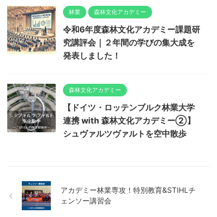
林業
森林文化アカデミー
令和6年度森林文化アカデミー課題研
究講評会｜２年間の学びの集大成を
発表しました！
森林文化アカデミー
【ドイツ・ロッテンブルク林業大学
連携 with 森林文化アカデミー②】
シュヴァルツヴァルトを空中散歩
アカデミー林業専攻！特別教育&STIHLチ
ェンソー講習会