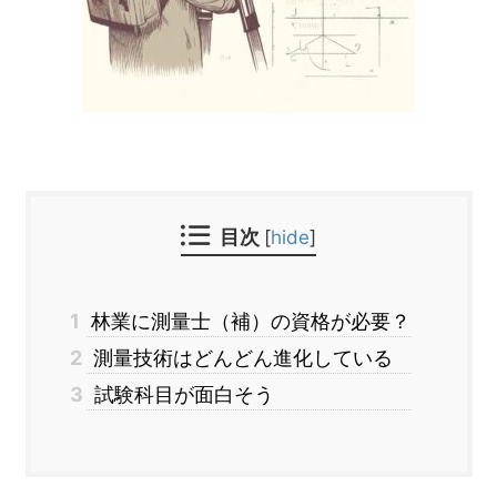
目次
[
hide
]
1
林業に測量士（補）の資格が必要？
2
測量技術はどんどん進化している
3
試験科目が面白そう